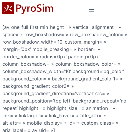
[av_one_full first min_height= » vertical_alignment= »
space= » row_boxshadow= » row_boxshadow_color= »
row_boxshadow_width=’10’ custom_margin= »
margin=’0px’ mobile_breaking= » border= »
border_color= » radius=’0px’ padding=’0px’
column_boxshadow= » column_boxshadow_color= »
column_boxshadow_width=’10’ background=’bg_color’
background_color= » background_gradient_color1= »
background_gradient_color2= »
background_gradient_direction=’vertical’ src= »
background_position=’top left’ background_repeat=’no-
repeat’ highlight= » highlight_size= » animation= »
link= » linktarget= » link_hover= » title_attr= »
alt_attr= » mobile_display= » id= » custom_class= »
aria_label= » av_uid= »]