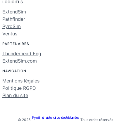
LOGICIELS
ExtendSim
Pathfinder
PyroSim
Ventus
PARTENAIRES
Thunderhead Eng
ExtendSim.com
NAVIGATION
Mentions légales
Politique RGPD
Plan du site
PyroSim simulation d'incendie et de fumées
© 2025 ·
· Tous droits réservés