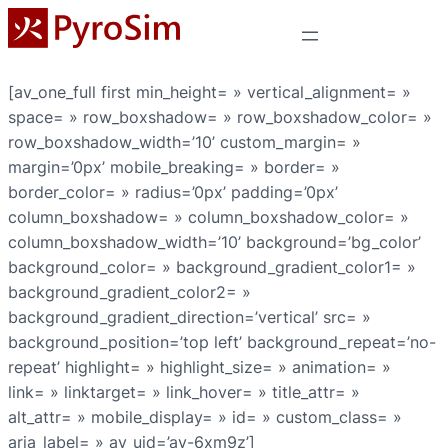
[av_one_full first min_height= » vertical_alignment= »
space= » row_boxshadow= » row_boxshadow_color= »
row_boxshadow_width=’10’ custom_margin= »
margin=’0px’ mobile_breaking= » border= »
border_color= » radius=’0px’ padding=’0px’
column_boxshadow= » column_boxshadow_color= »
column_boxshadow_width=’10’ background=’bg_color’
background_color= » background_gradient_color1= »
background_gradient_color2= »
background_gradient_direction=’vertical’ src= »
background_position=’top left’ background_repeat=’no-
repeat’ highlight= » highlight_size= » animation= »
link= » linktarget= » link_hover= » title_attr= »
alt_attr= » mobile_display= » id= » custom_class= »
aria_label= » av_uid=’av-6xm9z’]